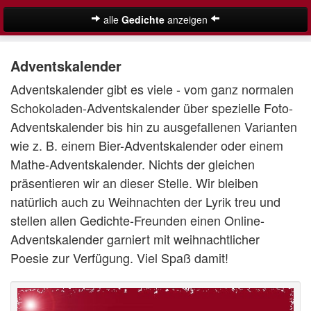
alle
Gedichte
anzeigen
Weihnachtsgedichte
Adventskalender
Adventsgedichte
Adventskalender gibt es viele - vom ganz normalen
Besinnliche Weihnachtsgedichte
Schokoladen-Adventskalender über spezielle Foto-
Adventskalender bis hin zu ausgefallenen Varianten
Kurze Weihnachtsgedichte
wie z. B. einem Bier-Adventskalender oder einem
Mathe-Adventskalender. Nichts der gleichen
Lustige Weihnachtsgedichte
präsentieren wir an dieser Stelle. Wir bleiben
Schöne Weihnachtsgedichte
natürlich auch zu Weihnachten der Lyrik treu und
stellen allen Gedichte-Freunden einen Online-
Weihnachtsgedichte für Kinder
Suche
Adventskalender garniert mit weihnachtlicher
Adventskalender
Poesie zur Verfügung. Viel Spaß damit!