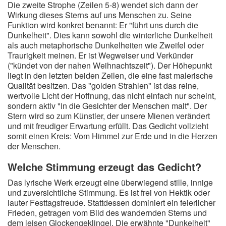
Die zweite Strophe (Zeilen 5-8) wendet sich dann der
Wirkung dieses Sterns auf uns Menschen zu. Seine
Funktion wird konkret benannt: Er "führt uns durch die
Dunkelheit". Dies kann sowohl die winterliche Dunkelheit
als auch metaphorische Dunkelheiten wie Zweifel oder
Traurigkeit meinen. Er ist Wegweiser und Verkünder
("kündet von der nahen Weihnachtszeit"). Der Höhepunkt
liegt in den letzten beiden Zeilen, die eine fast malerische
Qualität besitzen. Das "golden Strahlen" ist das reine,
wertvolle Licht der Hoffnung, das nicht einfach nur scheint,
sondern aktiv "in die Gesichter der Menschen malt". Der
Stern wird so zum Künstler, der unsere Mienen verändert
und mit freudiger Erwartung erfüllt. Das Gedicht vollzieht
somit einen Kreis: Vom Himmel zur Erde und in die Herzen
der Menschen.
Welche Stimmung erzeugt das Gedicht?
Das lyrische Werk erzeugt eine überwiegend stille, innige
und zuversichtliche Stimmung. Es ist frei von Hektik oder
lauter Festtagsfreude. Stattdessen dominiert ein feierlicher
Frieden, getragen vom Bild des wandernden Sterns und
dem leisen Glockengeklingel. Die erwähnte "Dunkelheit"