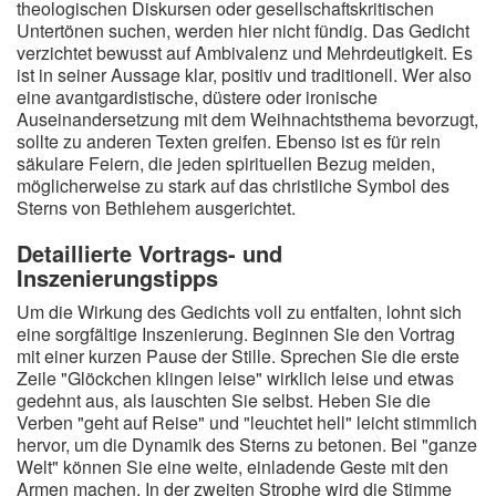
theologischen Diskursen oder gesellschaftskritischen
Untertönen suchen, werden hier nicht fündig. Das Gedicht
verzichtet bewusst auf Ambivalenz und Mehrdeutigkeit. Es
ist in seiner Aussage klar, positiv und traditionell. Wer also
eine avantgardistische, düstere oder ironische
Auseinandersetzung mit dem Weihnachtsthema bevorzugt,
sollte zu anderen Texten greifen. Ebenso ist es für rein
säkulare Feiern, die jeden spirituellen Bezug meiden,
möglicherweise zu stark auf das christliche Symbol des
Sterns von Bethlehem ausgerichtet.
Detaillierte Vortrags- und
Inszenierungstipps
Um die Wirkung des Gedichts voll zu entfalten, lohnt sich
eine sorgfältige Inszenierung. Beginnen Sie den Vortrag
mit einer kurzen Pause der Stille. Sprechen Sie die erste
Zeile "Glöckchen klingen leise" wirklich leise und etwas
gedehnt aus, als lauschten Sie selbst. Heben Sie die
Verben "geht auf Reise" und "leuchtet hell" leicht stimmlich
hervor, um die Dynamik des Sterns zu betonen. Bei "ganze
Welt" können Sie eine weite, einladende Geste mit den
Armen machen. In der zweiten Strophe wird die Stimme