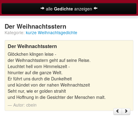
alle
Gedichte
anzeigen
Weihnachtsgedichte
Der Weihnachtsstern
Kategorie:
kurze Weihnachtsgedichte
Adventsgedichte
Der Weihnachtsstern
Besinnliche Weihnachtsgedichte
Glöckchen klingen leise -
Kurze Weihnachtsgedichte
der Weihnachtsstern geht auf seine Reise.
Leuchtet hell vom Himmelszelt -
Lustige Weihnachtsgedichte
hinunter auf die ganze Welt.
Er führt uns durch die Dunkelheit
und kündet von der nahen Weihnachtszeit
Schöne Weihnachtsgedichte
Seht nur, wie er golden strahlt
und Hoffnung in die Gesichter der Menschen malt.
Weihnachtsgedichte für Kinder
Suche
Autor:
cbein
Adventskalender