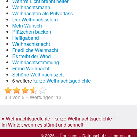
Wenn's Licht brennt heller
Weihnachtsmann
Weihnachten als Pulverfass
Der Weihnachtsstern
Mein Wunsch
Plätzchen backen
Heiligabend
Weihnachtsnacht
Friedliche Weihnacht
Es treibt der Wind
Weihnachtsstimmung
Frohe Weihnacht
Schöne Weihnachtszeit
6 weitere
kurze Weihnachtsgedichte
3.4
von
5
– Wertungen:
13
♥ Weihnachtsgedichte
/
kurze Weihnachtsgedichte
/
Im Winter, wenn es stürmt und schneit
© 2026 –
Über uns
–
Datenschutz
–
Impressum