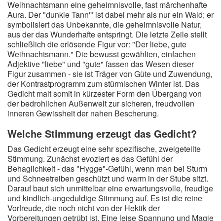
Weihnachtsmann eine geheimnisvolle, fast märchenhafte
Aura. Der "dunkle Tann'" ist dabei mehr als nur ein Wald; er
symbolisiert das Unbekannte, die geheimnisvolle Natur,
aus der das Wunderhafte entspringt. Die letzte Zeile stellt
schließlich die erlösende Figur vor: "Der liebe, gute
Weihnachtsmann." Die bewusst gewählten, einfachen
Adjektive "liebe" und "gute" fassen das Wesen dieser
Figur zusammen - sie ist Träger von Güte und Zuwendung,
der Kontrastprogramm zum stürmischen Winter ist. Das
Gedicht malt somit in kürzester Form den Übergang von
der bedrohlichen Außenwelt zur sicheren, freudvollen
inneren Gewissheit der nahen Bescherung.
Welche Stimmung erzeugt das Gedicht?
Das Gedicht erzeugt eine sehr spezifische, zweigeteilte
Stimmung. Zunächst evoziert es das Gefühl der
Behaglichkeit - das "Hygge"-Gefühl, wenn man bei Sturm
und Schneetreiben geschützt und warm in der Stube sitzt.
Darauf baut sich unmittelbar eine erwartungsvolle, freudige
und kindlich-ungeduldige Stimmung auf. Es ist die reine
Vorfreude, die noch nicht von der Hektik der
Vorbereitungen getrübt ist. Eine leise Spannung und Magie