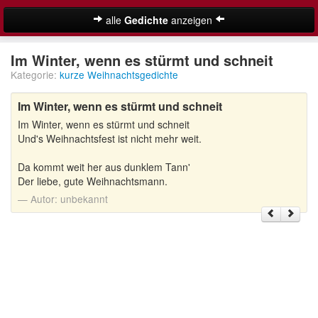
alle
Gedichte
anzeigen
Weihnachtsgedichte
Im Winter, wenn es stürmt und schneit
Kategorie:
kurze Weihnachtsgedichte
Adventsgedichte
Im Winter, wenn es stürmt und schneit
Besinnliche Weihnachtsgedichte
Im Winter, wenn es stürmt und schneit
Kurze Weihnachtsgedichte
Und's Weihnachtsfest ist nicht mehr weit.
Lustige Weihnachtsgedichte
Da kommt weit her aus dunklem Tann'
Der liebe, gute Weihnachtsmann.
Schöne Weihnachtsgedichte
Autor:
unbekannt
Weihnachtsgedichte für Kinder
Suche
Adventskalender