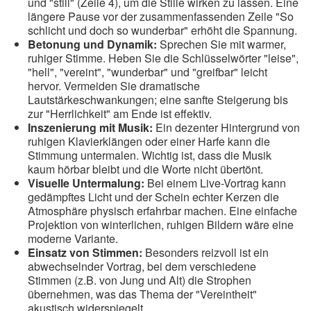
und "still" (Zeile 4), um die Stille wirken zu lassen. Eine
längere Pause vor der zusammenfassenden Zeile "So
schlicht und doch so wunderbar" erhöht die Spannung.
Betonung und Dynamik:
Sprechen Sie mit warmer,
ruhiger Stimme. Heben Sie die Schlüsselwörter "leise",
"hell", "vereint", "wunderbar" und "greifbar" leicht
hervor. Vermeiden Sie dramatische
Lautstärkeschwankungen; eine sanfte Steigerung bis
zur "Herrlichkeit" am Ende ist effektiv.
Inszenierung mit Musik:
Ein dezenter Hintergrund von
ruhigen Klavierklängen oder einer Harfe kann die
Stimmung untermalen. Wichtig ist, dass die Musik
kaum hörbar bleibt und die Worte nicht übertönt.
Visuelle Untermalung:
Bei einem Live-Vortrag kann
gedämpftes Licht und der Schein echter Kerzen die
Atmosphäre physisch erfahrbar machen. Eine einfache
Projektion von winterlichen, ruhigen Bildern wäre eine
moderne Variante.
Einsatz von Stimmen:
Besonders reizvoll ist ein
abwechselnder Vortrag, bei dem verschiedene
Stimmen (z.B. von Jung und Alt) die Strophen
übernehmen, was das Thema der "Vereintheit"
akustisch widerspiegelt.