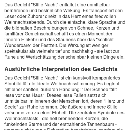
Das Gedicht "Stille Nacht" entfaltet eine unmittelbar
berührende und besinnliche Wirkung. Es transportiert den
Leser oder Zuhörer direkt in das Herz eines friedvollen
Weihnachtsabends. Durch die einfache, klare Sprache und
die bildhaften Beschreibungen von Schnee, Kerzen und
familiärer Gemeinschaft schafft es einen Moment der
inneren Einkehr und des Staunens über das "schlicht
Wunderbare" der Festzeit. Die Wirkung ist weniger
spektakulär als vielmehr tief und nachhaltig - sie lädt zur
Ruhe und Wertschätzung der scheinbar kleinen Dinge ein.
Ausführliche Interpretation des Gedichts
Das Gedicht "Stille Nacht" ist ein kunstvoll komponiertes
Sinnbild für die ideale Weihnachtsstimmung. Es beginnt
mit einer sanften, äußeren Handlung: "Der Schnee fällt
leise vor das Haus". Dieses leise Fallen setzt sich
unmittelbar im Inneren der Menschen fort, deren "Herz und
Seele" zur Ruhe kommen. Die äußere und innere Stille
verschmelzen zu einer Einheit. Die zentralen Symbole des
Weihnachtsfests - die hell brennenden Kerzen, die
funkelnden Sterne und der erstrahlende Tannenbaum -
werden nicht nur als Dekoration beschrieben, sondern als