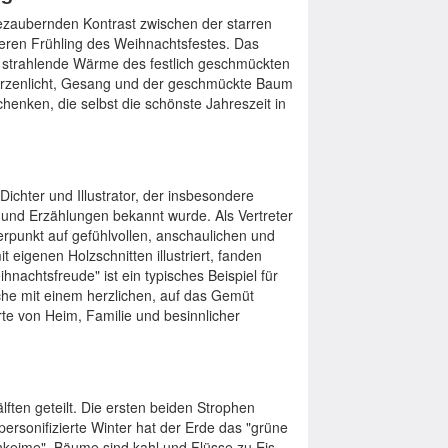
bezaubernden Kontrast zwischen der starren
eren Frühling des Weihnachtsfestes. Das
ie strahlende Wärme des festlich geschmückten
erzenlicht, Gesang und der geschmückte Baum
enken, die selbst die schönste Jahreszeit in
ichter und Illustrator, der insbesondere
 und Erzählungen bekannt wurde. Als Vertreter
rpunkt auf gefühlvollen, anschaulichen und
 eigenen Holzschnitten illustriert, fanden
hnachtsfreude" ist ein typisches Beispiel für
ache mit einem herzlichen, auf das Gemüt
rte von Heim, Familie und besinnlicher
älften geteilt. Die ersten beiden Strophen
 personifizierte Winter hat der Erde das "grüne
enkeime", Bäume sind kahl und Flüsse zu Eis