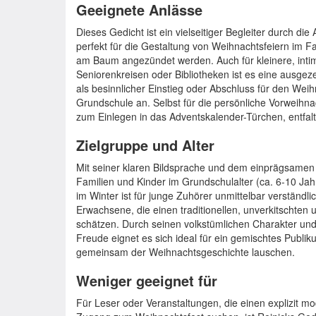
Geeignete Anlässe
Dieses Gedicht ist ein vielseitiger Begleiter durch di
perfekt für die Gestaltung von Weihnachtsfeiern im F
am Baum angezündet werden. Auch für kleinere, inti
Seniorenkreisen oder Bibliotheken ist es eine ausgez
als besinnlicher Einstieg oder Abschluss für den Weih
Grundschule an. Selbst für die persönliche Vorweihna
zum Einlegen in das Adventskalender-Türchen, entfalt
Zielgruppe und Alter
Mit seiner klaren Bildsprache und dem einprägsame
Familien und Kinder im Grundschulalter (ca. 6-10 Jah
im Winter ist für junge Zuhörer unmittelbar verständli
Erwachsene, die einen traditionellen, unverkitschten 
schätzen. Durch seinen volkstümlichen Charakter un
Freude eignet es sich ideal für ein gemischtes Publik
gemeinsam der Weihnachtsgeschichte lauschen.
Weniger geeignet für
Für Leser oder Veranstaltungen, die einen explizit mod