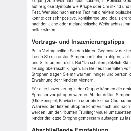
Zugang zum Weihnachtsfest suchen, ist Reinicks Gedi
auf religiöse Symbole wie Krippe oder Christkind und 
Fest. Wer also nach einem Text mit direktem biblische
könnte der sehr positive, konfliktfreie und idealisiere
nachdenkliche oder melancholische Weihnachtsstim
heiter wirken.
Vortrags- und Inszenierungstipps
Beim Vortrag sollten Sie den klaren Gegensatz der be
Lesen Sie die ersten Strophen mit einer ruhigen, viell
und Stille unterstreicht. Bei "Da schallen plötzlich Klä
freudig überrascht klingen. Ein kleines Innehalten vor 
Strophen tragen Sie mit warmer, inniger und persönli
Erwähnung der "Kindlein Mienen".
Für eine Inszenierung in der Gruppe könnten die ers
Sprecher vorgetragen werden. Ab der dritten Strophe
(Glockenspiel, Klavier) ein oder ein kleiner Chor su
Während der letzten Strophe könnten nach und nach 
werden, um den "bunten Frühling" visuell umzusetzen. 
Kinder die letzte Strophe gemeinsam aufsagen zu las
Abschließende Empfehlung