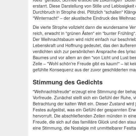
erstarrt. Diese Darstellung von Stille und Leblosigkeit
Durchbruch in Strophe drei. Plötzlich "schallen" Klän
"Winternacht" – der akustische Eindruck des Weihnacht
Die vierte Strophe vollzieht dann die wundersame Ve
reich, erwacht in "grünen Ästen" ein "bunter Frühling"
Der Weihnachtsbaum wird nicht einfach nur beschrie
Lebenskraft und Hoffnung gedeutet, das den äußeren 
verdichten sich zur persönlichen Ansprache des lyri
Baumes und vor allem an den "von Licht und Lust bes
Zeile – "Wohl schön're Freude gibt es kaum!" – ist kei
gefühlte Konsequenz aus der zuvor geschilderten ma
Stimmung des Gedichts
"Weihnachtsfreude" erzeugt eine Stimmung der beha
Vorfreude. Zunächst stellt sich ein Gefühl der Ruhe, 
Betrachtung der kalten Welt ein. Dieser Zustand wird
Festes aufgelöst, was ein Gefühl der gespannten E
hervorruft. Die abschließenden Zeilen münden in ein
Freude, die sich auf das familiäre Glück und den staun
eine Stimmung, die Nostalgie mit unmittelbarer Festt