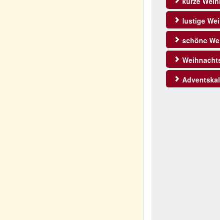
kurze Weih
lustige We
schöne Wei
Weihnachts
Adventskal