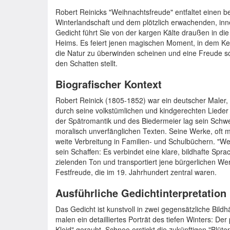
Robert Reinicks "Weihnachtsfreude" entfaltet einen 
Winterlandschaft und dem plötzlich erwachenden, inn
Gedicht führt Sie von der kargen Kälte draußen in d
Heims. Es feiert jenen magischen Moment, in dem K
die Natur zu überwinden scheinen und eine Freude sch
den Schatten stellt.
Biografischer Kontext
Robert Reinick (1805-1852) war ein deutscher Maler, D
durch seine volkstümlichen und kindgerechten Lieder
der Spätromantik und des Biedermeier lag sein Schwe
moralisch unverfänglichen Texten. Seine Werke, oft mit
weite Verbreitung in Familien- und Schulbüchern. "Wei
sein Schaffen: Es verbindet eine klare, bildhafte Spr
zielenden Ton und transportiert jene bürgerlichen We
Festfreude, die im 19. Jahrhundert zentral waren.
Ausführliche Gedichtinterpretation
Das Gedicht ist kunstvoll in zwei gegensätzliche Bildh
malen ein detailliertes Porträt des tiefen Winters: Der
Kleid" geraubt, Schnee erstickt die zukünftigen "Blüt