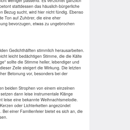
cht weniger passend. Es verzichtet gänzlich
betont stattdessen das häuslich-bürgerliche
n Bezug sucht, wird hier nicht fündig. Ebenso
nde Ton auf Zuhörer, die eine eher
mung bevorzugen, etwas zu ungebrochen
iden Gedichthälften stimmlich herausarbeiten.
eicht leicht bedächtigen Stimme, die die Kälte
nge" sollte die Stimme heller, lebendiger und
dieser Zeile steigert die Wirkung. Die letzten
cher Betonung vor, besonders bei der
ten beiden Strophen von einem einzelnen
 setzen dann leise instrumentale Klänge
mmt leise eine bekannte Weihnachtsmelodie.
Kerzen oder Lichterketten angezündet
Bei einer Familienfeier bietet es sich an, die
sen.