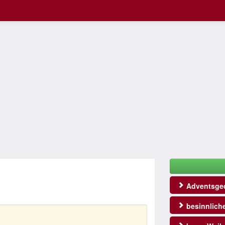
Adventsged
besinnlich