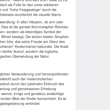
 dient als Folie für den umso stärkeren
ge und "frohe Festgesänge" durch die
sfestes durchbricht die visuelle Starre.
rwandlung: In allen Häusern, ob arm oder
. Dies ist die geniale Kernmetapher Reinicks:
ben, sondern als lebendiges Symbol der
Winter besiegt. Die letzten beiden Strophen
schen Ichs, das seine Freude am Glanz des
chienen" Kindermienen bekundet. Die finale
n bloßer Ausruf, sondern die logische,
gischen Überwindung der Natur.
glichen Verwunderung und herzergreifenden
vielleicht auch der melancholischen
 jedoch durch den jubelnden Einbruch des
rwartung und gemeinsamen Erhebung
e warme, innige und geradezu andächtige
enden Blick der Kinder konzentriert. Es ist
agsbegeisterung verbindet.