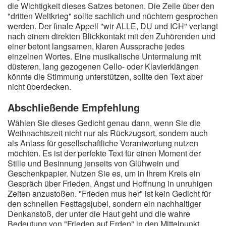
die Wichtigkeit dieses Satzes betonen. Die Zeile über den
"dritten Weltkrieg" sollte sachlich und nüchtern gesprochen
werden. Der finale Appell "wir ALLE, DU und ICH" verlangt
nach einem direkten Blickkontakt mit den Zuhörenden und
einer betont langsamen, klaren Aussprache jedes
einzelnen Wortes. Eine musikalische Untermalung mit
düsteren, lang gezogenen Cello- oder Klavierklängen
könnte die Stimmung unterstützen, sollte den Text aber
nicht überdecken.
Abschließende Empfehlung
Wählen Sie dieses Gedicht genau dann, wenn Sie die
Weihnachtszeit nicht nur als Rückzugsort, sondern auch
als Anlass für gesellschaftliche Verantwortung nutzen
möchten. Es ist der perfekte Text für einen Moment der
Stille und Besinnung jenseits von Glühwein und
Geschenkpapier. Nutzen Sie es, um in Ihrem Kreis ein
Gespräch über Frieden, Angst und Hoffnung in unruhigen
Zeiten anzustoßen. "Frieden mus her" ist kein Gedicht für
den schnellen Festtagsjubel, sondern ein nachhaltiger
Denkanstoß, der unter die Haut geht und die wahre
Bedeutung von "Frieden auf Erden" in den Mittelpunkt