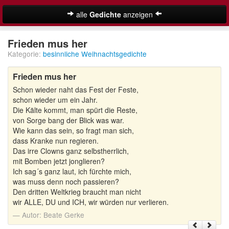
alle
Gedichte
anzeigen
Weihnachtsgedichte
Frieden mus her
Kategorie:
besinnliche Weihnachtsgedichte
Adventsgedichte
Frieden mus her
Besinnliche Weihnachtsgedichte
Schon wieder naht das Fest der Feste,
Kurze Weihnachtsgedichte
schon wieder um ein Jahr.
Die Kälte kommt, man spürt die Reste,
Lustige Weihnachtsgedichte
von Sorge bang der Blick was war.
Wie kann das sein, so fragt man sich,
dass Kranke nun regieren.
Schöne Weihnachtsgedichte
Das irre Clowns ganz selbstherrlich,
mit Bomben jetzt jonglieren?
Weihnachtsgedichte für Kinder
Suche
Ich sag´s ganz laut, ich fürchte mich,
was muss denn noch passieren?
Adventskalender
Den dritten Weltkrieg braucht man nicht
wir ALLE, DU und ICH, wir würden nur verlieren.
Autor:
Beate Gerke