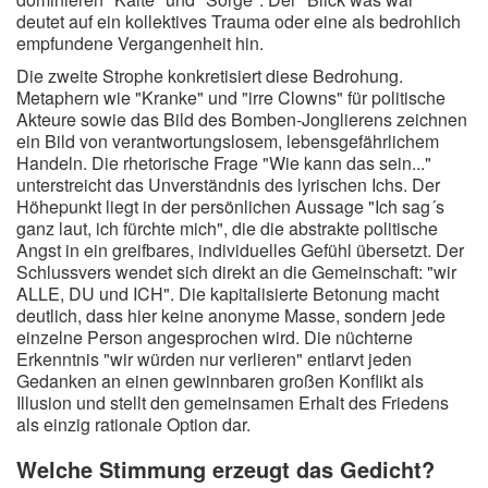
deutet auf ein kollektives Trauma oder eine als bedrohlich
empfundene Vergangenheit hin.
Die zweite Strophe konkretisiert diese Bedrohung.
Metaphern wie "Kranke" und "irre Clowns" für politische
Akteure sowie das Bild des Bomben-Jonglierens zeichnen
ein Bild von verantwortungslosem, lebensgefährlichem
Handeln. Die rhetorische Frage "Wie kann das sein..."
unterstreicht das Unverständnis des lyrischen Ichs. Der
Höhepunkt liegt in der persönlichen Aussage "Ich sag´s
ganz laut, ich fürchte mich", die die abstrakte politische
Angst in ein greifbares, individuelles Gefühl übersetzt. Der
Schlussvers wendet sich direkt an die Gemeinschaft: "wir
ALLE, DU und ICH". Die kapitalisierte Betonung macht
deutlich, dass hier keine anonyme Masse, sondern jede
einzelne Person angesprochen wird. Die nüchterne
Erkenntnis "wir würden nur verlieren" entlarvt jeden
Gedanken an einen gewinnbaren großen Konflikt als
Illusion und stellt den gemeinsamen Erhalt des Friedens
als einzig rationale Option dar.
Welche Stimmung erzeugt das Gedicht?