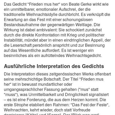
Das Gedicht "Frieden mus her" von Beate Gerke wirkt wie
ein unmittelbarer, emotionaler Aufschrei, der die
traditionelle Weihnachtsidylle durchbricht. Es verknüpft die
Erwartung an das Fest mit einer schonungslosen
Bestandsaufnahme der gegenwärtigen Weltlage. Die
Wirkung ist dabei ambivalent: Sie schockiert zunächst
durch die direkte Konfrontation mit Krieg und politischer
Instabilität, mündet aber in einen eindringlichen Appell, der
die Leserschaft persönlich anspricht und zur Besinnung
auf das Wesentliche auffordert. Es ist weniger ein
besinnliches als ein aufrüttelndes Weihnachtsgedicht.
Ausführliche Interpretation des Gedichts
Die Interpretation dieses zeitgenössischen Werks offenbart
seine mehrschichtige Botschaft. Der Titel "Frieden mus
her" ist in bewusst mundartlicher oder
umgangssprachlicher Fassung gehalten ("mus" statt
"muss"), was Unmittelbarkeit und Dringlichkeit signalisiert
– es ist eine Forderung, die aus dem Herzen kommt. Die
erste Strophe etabliert den Rahmen: "Das Fest der Feste",
Weihnachten, kehrt wieder, doch statt Vorfreude
dominieren "Kälte" und "Sorge". Der "Blick was war"