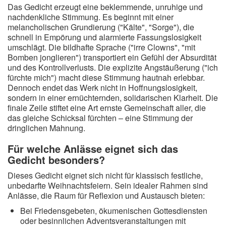
Das Gedicht erzeugt eine beklemmende, unruhige und
nachdenkliche Stimmung. Es beginnt mit einer
melancholischen Grundierung ("Kälte", "Sorge"), die
schnell in Empörung und alarmierte Fassungslosigkeit
umschlägt. Die bildhafte Sprache ("irre Clowns", "mit
Bomben jonglieren") transportiert ein Gefühl der Absurdität
und des Kontrollverlusts. Die explizite Angstäußerung ("ich
fürchte mich") macht diese Stimmung hautnah erlebbar.
Dennoch endet das Werk nicht in Hoffnungslosigkeit,
sondern in einer ernüchternden, solidarischen Klarheit. Die
finale Zeile stiftet eine Art ernste Gemeinschaft aller, die
das gleiche Schicksal fürchten – eine Stimmung der
dringlichen Mahnung.
Für welche Anlässe eignet sich das
Gedicht besonders?
Dieses Gedicht eignet sich nicht für klassisch festliche,
unbedarfte Weihnachtsfeiern. Sein idealer Rahmen sind
Anlässe, die Raum für Reflexion und Austausch bieten:
Bei Friedensgebeten, ökumenischen Gottesdiensten
oder besinnlichen Adventsveranstaltungen mit