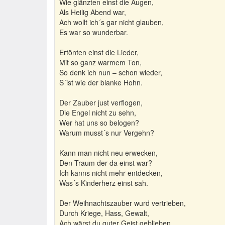
Wie glänzten einst die Augen,
Als Heilig Abend war,
Ach wollt ich´s gar nicht glauben,
Es war so wunderbar.
Ertönten einst die Lieder,
Mit so ganz warmem Ton,
So denk ich nun – schon wieder,
S´ist wie der blanke Hohn.
Der Zauber just verflogen,
Die Engel nicht zu sehn,
Wer hat uns so belogen?
Warum musst´s nur Vergehn?
Kann man nicht neu erwecken,
Den Traum der da einst war?
Ich kanns nicht mehr entdecken,
Was´s Kinderherz einst sah.
Der Weihnachtszauber wurd vertrieben,
Durch Kriege, Hass, Gewalt,
Ach wärst du guter Geist geblieben,