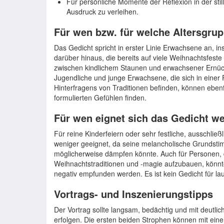
Für persönliche Momente der Reflexion in der sti
Ausdruck zu verleihen.
Für wen bzw. für welche Altersgrup
Das Gedicht spricht in erster Linie Erwachsene an, 
darüber hinaus, die bereits auf viele Weihnachtsfest
zwischen kindlichem Staunen und erwachsener Ernüc
Jugendliche und junge Erwachsene, die sich in einer
Hinterfragens von Traditionen befinden, können ebenf
formulierten Gefühlen finden.
Für wen eignet sich das Gedicht w
Für reine Kinderfeiern oder sehr festliche, ausschließl
weniger geeignet, da seine melancholische Grundst
möglicherweise dämpfen könnte. Auch für Personen, d
Weihnachtstraditionen und -magie aufzubauen, könnte
negativ empfunden werden. Es ist kein Gedicht für la
Vortrags- und Inszenierungstipps
Der Vortrag sollte langsam, bedächtig und mit deutli
erfolgen. Die ersten beiden Strophen können mit ein