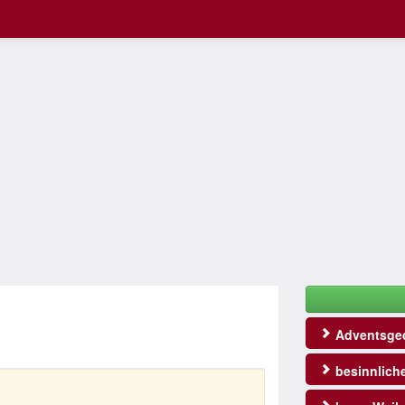
Adventsged
besinnlich