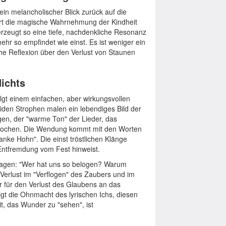
ein melancholischer Blick zurück auf die
ert die magische Wahrnehmung der Kindheit
erzeugt so eine tiefe, nachdenkliche Resonanz
hr so empfindet wie einst. Es ist weniger ein
che Reflexion über den Verlust von Staunen
dichts
olgt einem einfachen, aber wirkungsvollen
den Strophen malen ein lebendiges Bild der
n, der "warme Ton" der Lieder, das
gebrochen. Die Wendung kommt mit den Worten
anke Hohn". Die einst tröstlichen Klänge
Entfremdung vom Fest hinweist.
 Fragen: "Wer hat uns so belogen? Warum
 Verlust im "Verflogen" des Zaubers und im
 für den Verlust des Glaubens an das
gt die Ohnmacht des lyrischen Ichs, diesen
t, das Wunder zu "sehen", ist