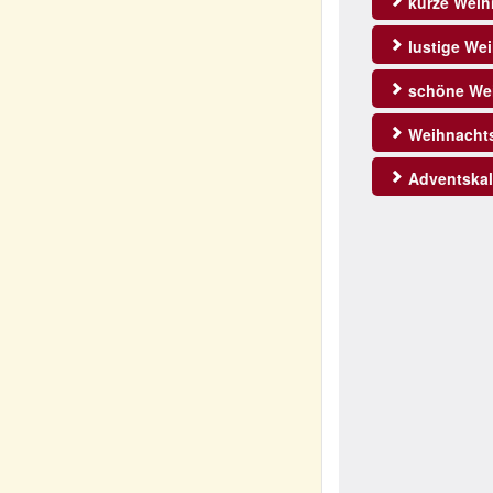
kurze Weih
lustige We
schöne Wei
Weihnachts
Adventskal