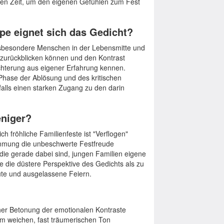
llen Zeit, um den eigenen Gefühlen zum Fest
pe eignet sich das Gedicht?
insbesondere Menschen in der Lebensmitte und
e zurückblicken können und den Kontrast
hterung aus eigener Erfahrung kennen.
 Phase der Ablösung und des kritischen
alls einen starken Zugang zu den darin
eniger?
ich fröhliche Familienfeste ist "Verflogen"
immung die unbeschwerte Festfreude
ie gerade dabei sind, jungen Familien eigene
 die düstere Perspektive des Gedichts als zu
ute und ausgelassene Feiern.
cher Betonung der emotionalen Kontraste
em weichen, fast träumerischen Ton