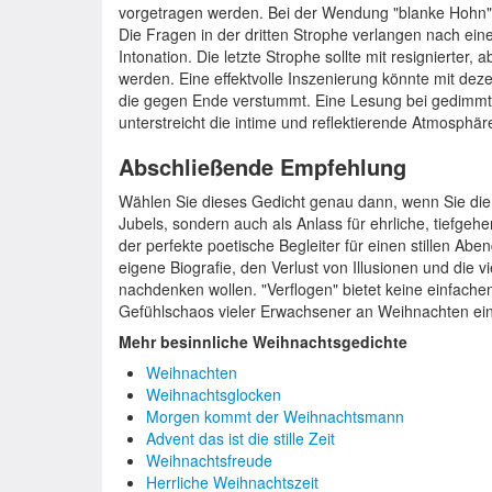
vorgetragen werden. Bei der Wendung "blanke Hohn" s
Die Fragen in der dritten Strophe verlangen nach ei
Intonation. Die letzte Strophe sollte mit resignierte
werden. Eine effektvolle Inszenierung könnte mit deze
die gegen Ende verstummt. Eine Lesung bei gedimmtem 
unterstreicht die intime und reflektierende Atmosphär
Abschließende Empfehlung
Wählen Sie dieses Gedicht genau dann, wenn Sie die 
Jubels, sondern auch als Anlass für ehrliche, tiefge
der perfekte poetische Begleiter für einen stillen Abe
eigene Biografie, den Verlust von Illusionen und die 
nachdenken wollen. "Verflogen" bietet keine einfach
Gefühlschaos vieler Erwachsener an Weihnachten ei
Mehr besinnliche Weihnachtsgedichte
Weihnachten
Weihnachtsglocken
Morgen kommt der Weihnachtsmann
Advent das ist die stille Zeit
Weihnachtsfreude
Herrliche Weihnachtszeit