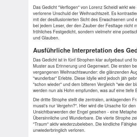
Das Gedicht "Verflogen" von Lorenz Scheidl wirkt wie 
verlorene Unschuld der Weihnachtszeit. Es kontrasti
mit der desillusionierten Sicht des Erwachsenen und 
bei jedem Leser, der den Zauber der Festtage nicht me
fröhliches Festgedicht, sondern vielmehr eine poetis
und Glauben.
Ausführliche Interpretation des Ge
Das Gedicht ist in fünf Strophen klar aufgebaut und f
Muster aus Erinnerung und Gegenwart. Die ersten bei
vergangenen Weihnachtswunder: die glänzenden Auge
"wunderbar" Erlebte. Diese Idylle wird jedoch jäh 
"schon wieder" und dem bitteren Vergleich "wie der bl
werden nun als Hohn empfunden, was auf eine tiefe 
Die dritte Strophe stellt die zentralen, anklagenden
musst's nur Vergehn?". Hier wird die Ursache für den
Unsichtbarwerden der Engel gesehen - eine Metapher
Übersinnliche und Wunderbare. Die vierte Strophe zei
"Traum" aktiv wiederzubeleben. Die kindliche Fähigkei
unwiederbringlich verloren.