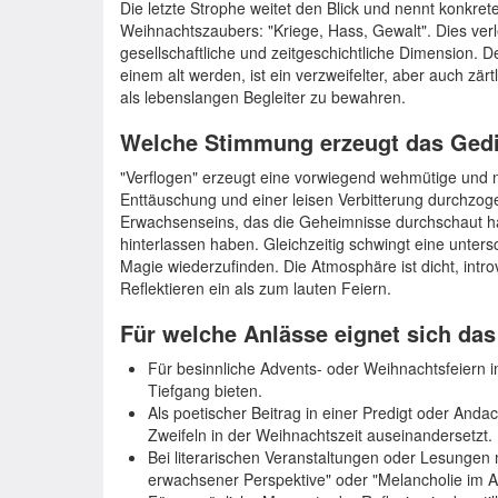
Die letzte Strophe weitet den Blick und nennt konkrete
Weihnachtszaubers: "Kriege, Hass, Gewalt". Dies verl
gesellschaftliche und zeitgeschichtliche Dimension. D
einem alt werden, ist ein verzweifelter, aber auch zä
als lebenslangen Begleiter zu bewahren.
Welche Stimmung erzeugt das Ged
"Verflogen" erzeugt eine vorwiegend wehmütige und 
Enttäuschung und einer leisen Verbitterung durchzoge
Erwachsenseins, das die Geheimnisse durchschaut hat
hinterlassen haben. Gleichzeitig schwingt eine unters
Magie wiederzufinden. Die Atmosphäre ist dicht, intro
Reflektieren ein als zum lauten Feiern.
Für welche Anlässe eignet sich da
Für besinnliche Advents- oder Weihnachtsfeiern i
Tiefgang bieten.
Als poetischer Beitrag in einer Predigt oder Andac
Zweifeln in der Weihnachtszeit auseinandersetzt.
Bei literarischen Veranstaltungen oder Lesunge
erwachsener Perspektive" oder "Melancholie im A