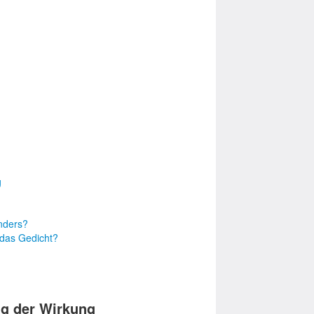
g
nders?
 das Gedicht?
g der Wirkung