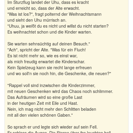
Im Sturzflug landet der Uhu, dass es kracht
und erreicht so, dass der Alte erwacht.
"Was ist los?", fragt polternd der Weihnachtsmann
und sieht den Uhu mürrisch an.
"Uhuu, ja weißt du es nicht und willst du nicht starten?
Es weihnachtet schon und die Kinder warten.
Sie warten sehnsüchtig auf deinen Besuch."
"Ach", spricht der Alte. "Was für ein Fluch!
Es ist nicht mehr so, wie es einst war,
als mich freudig erwartet die Kinderschar.
Kein Spielzeug kann sie recht lange erfreuen
und wo soll'n sie noch hin, die Geschenke, die neuen?"
"Rappel voll sind inzwischen die Kinderzimmer,
mit neuen Geschenken wird das Chaos noch schlimmer.
Das Aufräumen wird so eine große Last
in der heutigen Zeit mit Eile und Hast.
Nein, ich mag nicht mehr den Schlitten beladen
mit all den vielen schönen Gaben."
So sprach er und legte sich wieder auf sein Fell.
Er schloss die Augen. Die Sterne über ihn leuchten hell.