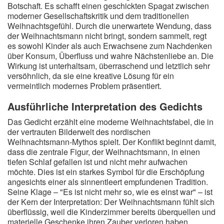
Botschaft. Es schafft einen geschickten Spagat zwischen
moderner Gesellschaftskritik und dem traditionellen
Weihnachtsgefühl. Durch die unerwartete Wendung, dass
der Weihnachtsmann nicht bringt, sondern sammelt, regt
es sowohl Kinder als auch Erwachsene zum Nachdenken
über Konsum, Überfluss und wahre Nächstenliebe an. Die
Wirkung ist unterhaltsam, überraschend und letztlich sehr
versöhnlich, da sie eine kreative Lösung für ein
vermeintlich modernes Problem präsentiert.
Ausführliche Interpretation des Gedichts
Das Gedicht erzählt eine moderne Weihnachtsfabel, die in
der vertrauten Bilderwelt des nordischen
Weihnachtsmann-Mythos spielt. Der Konflikt beginnt damit,
dass die zentrale Figur, der Weihnachtsmann, in einen
tiefen Schlaf gefallen ist und nicht mehr aufwachen
möchte. Dies ist ein starkes Symbol für die Erschöpfung
angesichts einer als sinnentleert empfundenen Tradition.
Seine Klage – "Es ist nicht mehr so, wie es einst war" – ist
der Kern der Interpretation: Der Weihnachtsmann fühlt sich
überflüssig, weil die Kinderzimmer bereits überquellen und
materielle Geschenke ihren Zauber verloren haben.