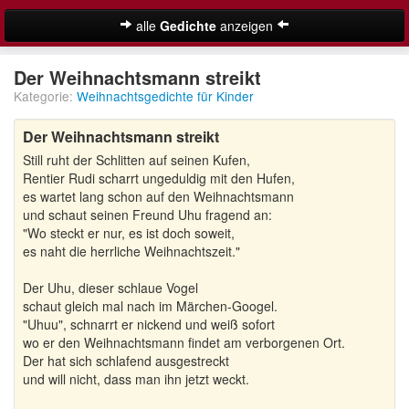
alle
Gedichte
anzeigen
Weihnachtsgedichte
Der Weihnachtsmann streikt
Kategorie:
Weihnachtsgedichte für Kinder
Adventsgedichte
Der Weihnachtsmann streikt
Besinnliche Weihnachtsgedichte
Still ruht der Schlitten auf seinen Kufen,
Kurze Weihnachtsgedichte
Rentier Rudi scharrt ungeduldig mit den Hufen,
es wartet lang schon auf den Weihnachtsmann
Lustige Weihnachtsgedichte
und schaut seinen Freund Uhu fragend an:
"Wo steckt er nur, es ist doch soweit,
es naht die herrliche Weihnachtszeit."
Schöne Weihnachtsgedichte
Der Uhu, dieser schlaue Vogel
Weihnachtsgedichte für Kinder
Suche
schaut gleich mal nach im Märchen-Googel.
"Uhuu", schnarrt er nickend und weiß sofort
Adventskalender
wo er den Weihnachtsmann findet am verborgenen Ort.
Der hat sich schlafend ausgestreckt
und will nicht, dass man ihn jetzt weckt.