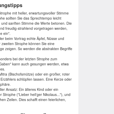
rungstipps
trophe mit heller, erwartungsvoller Stimme
e sollten Sie das Sprechtempo leicht
 und sanften Stimme die Werte betonen. Die
und freudig-strahlend vorgetragen werden,
e ein".
er beim Vortrag echte Äpfel, Nüsse und
r zweiten Strophe können Sie eine
e zeigen. So werden die abstrakten Begriffe
onders bei der letzten Strophe zum
lle Gaben" kann auch gesungen werden, etwa
es.
Mitra (Bischofsmütze) oder ein großer, roter
Erzählers schlüpfen lassen. Eine Kerze oder
sphäre.
ller Ansatz: Ein älteres Kind oder ein
 Strophe ("Lieber heil'ger Nikolaus..."), und
en Zeilen. Dies schafft einen feierlichen,