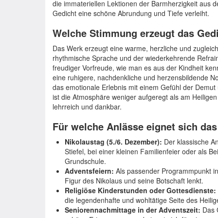
die immateriellen Lektionen der Barmherzigkeit aus 
Gedicht eine schöne Abrundung und Tiefe verleiht.
Welche Stimmung erzeugt das Ged
Das Werk erzeugt eine warme, herzliche und zugleich
rhythmische Sprache und der wiederkehrende Refrain
freudiger Vorfreude, wie man es aus der Kindheit kennt
eine ruhigere, nachdenkliche und herzensbildende N
das emotionale Erlebnis mit einem Gefühl der Demu
ist die Atmosphäre weniger aufgeregt als am Heiligen
lehrreich und dankbar.
Für welche Anlässe eignet sich da
Nikolaustag (5./6. Dezember):
Der klassische An
Stiefel, bei einer kleinen Familienfeier oder als 
Grundschule.
Adventsfeiern:
Als passender Programmpunkt in 
Figur des Nikolaus und seine Botschaft lenkt.
Religiöse Kinderstunden oder Gottesdienste:
die legendenhafte und wohltätige Seite des Heilig
Seniorennachmittage in der Adventszeit:
Das G