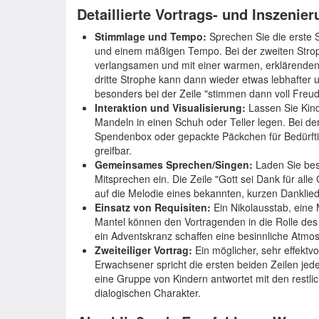
Detaillierte Vortrags- und Inszenie
Stimmlage und Tempo:
Sprechen Sie die erste S
und einem mäßigen Tempo. Bei der zweiten Stroph
verlangsamen und mit einer warmen, erklärenden
dritte Strophe kann dann wieder etwas lebhafter 
besonders bei der Zeile "stimmen dann voll Freud
Interaktion und Visualisierung:
Lassen Sie Kind
Mandeln in einen Schuh oder Teller legen. Bei de
Spendenbox oder gepackte Päckchen für Bedürftig
greifbar.
Gemeinsames Sprechen/Singen:
Laden Sie bes
Mitsprechen ein. Die Zeile "Gott sei Dank für a
auf die Melodie eines bekannten, kurzen Danklied
Einsatz von Requisiten:
Ein Nikolausstab, eine 
Mantel können den Vortragenden in die Rolle des 
ein Adventskranz schaffen eine besinnliche Atmo
Zweiteiliger Vortrag:
Ein möglicher, sehr effektvo
Erwachsener spricht die ersten beiden Zeilen jeder
eine Gruppe von Kindern antwortet mit den restlich
dialogischen Charakter.