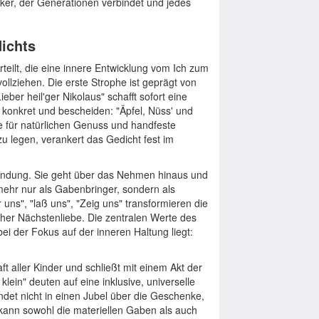
ker, der Generationen verbindet und jedes
dichts
erteilt, die eine innere Entwicklung vom Ich zum
vollziehen. Die erste Strophe ist geprägt von
ieber heil'ger Nikolaus" schafft sofort eine
d konkret und bescheiden: "Äpfel, Nüss' und
die für natürlichen Genuss und handfeste
zu legen, verankert das Gedicht fest im
endung. Sie geht über das Nehmen hinaus und
 mehr nur als Gabenbringer, sondern als
uns", "laß uns", "Zeig uns" transformieren die
cher Nächstenliebe. Die zentralen Werte des
i der Fokus auf der inneren Haltung liegt:
ft aller Kinder und schließt mit einem Akt der
lein" deuten auf eine inklusive, universelle
et nicht in einen Jubel über die Geschenke,
 kann sowohl die materiellen Gaben als auch