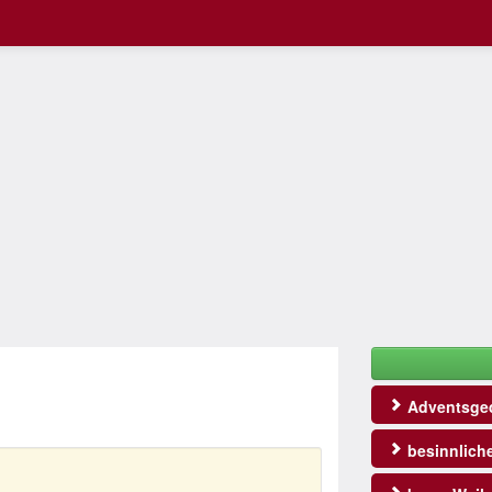
Adventsged
besinnlich