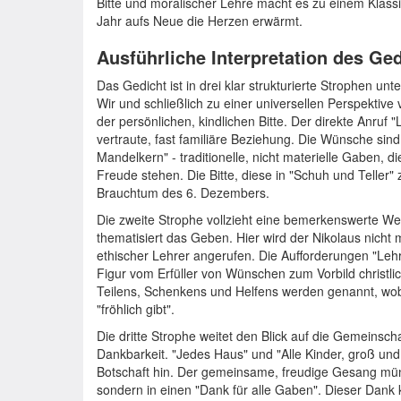
Bitte und moralischer Lehre macht es zu einem Klassi
Jahr aufs Neue die Herzen erwärmt.
Ausführliche Interpretation des Ge
Das Gedicht ist in drei klar strukturierte Strophen unt
Wir und schließlich zu einer universellen Perspektive 
der persönlichen, kindlichen Bitte. Der direkte Anruf "L
vertraute, fast familiäre Beziehung. Die Wünsche sin
Mandelkern" - traditionelle, nicht materielle Gaben, 
Freude stehen. Die Bitte, diese in "Schuh und Teller" 
Brauchtum des 6. Dezembers.
Die zweite Strophe vollzieht eine bemerkenswerte W
thematisiert das Geben. Hier wird der Nikolaus nicht
ethischer Lehrer angerufen. Die Aufforderungen "Lehr 
Figur vom Erfüller von Wünschen zum Vorbild christli
Teilens, Schenkens und Helfens werden genannt, wobe
"fröhlich gibt".
Die dritte Strophe weitet den Blick auf die Gemeinscha
Dankbarkeit. "Jedes Haus" und "Alle Kinder, groß und k
Botschaft hin. Der gemeinsame, freudige Gesang münd
sondern in einen "Dank für alle Gaben". Dieser Dank