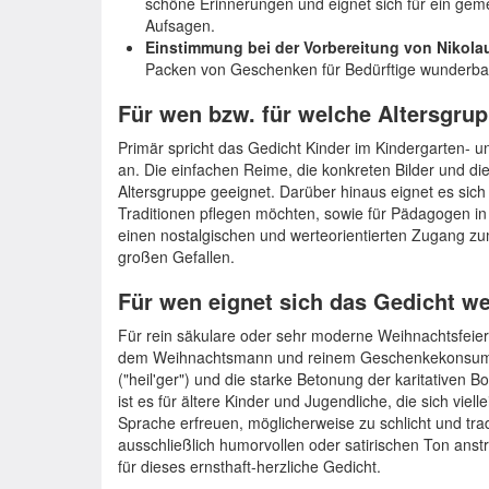
schöne Erinnerungen und eignet sich für ein ge
Aufsagen.
Einstimmung bei der Vorbereitung von Nikol
Packen von Geschenken für Bedürftige wunderbar 
Für wen bzw. für welche Altersgrup
Primär spricht das Gedicht Kinder im Kindergarten- u
an. Die einfachen Reime, die konkreten Bilder und die
Altersgruppe geeignet. Darüber hinaus eignet es sic
Traditionen pflegen möchten, sowie für Pädagogen in
einen nostalgischen und werteorientierten Zugang zu
großen Gefallen.
Für wen eignet sich das Gedicht w
Für rein säkulare oder sehr moderne Weihnachtsfeier
dem Weihnachtsmann und reinem Geschenkekonsum l
("heil'ger") und die starke Betonung der karitativen
ist es für ältere Kinder und Jugendliche, die sich viel
Sprache erfreuen, möglicherweise zu schlicht und tradi
ausschließlich humorvollen oder satirischen Ton anst
für dieses ernsthaft-herzliche Gedicht.