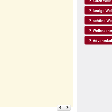
kurze Weih
lustige We
schöne Wei
Weihnachts
Adventskal