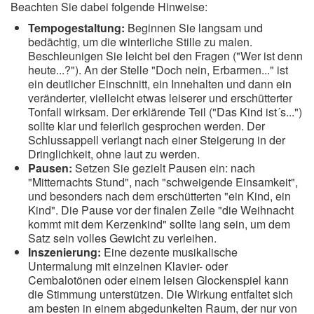
Beachten Sie dabei folgende Hinweise:
Tempogestaltung:
Beginnen Sie langsam und
bedächtig, um die winterliche Stille zu malen.
Beschleunigen Sie leicht bei den Fragen ("Wer ist denn
heute...?"). An der Stelle "Doch nein, Erbarmen..." ist
ein deutlicher Einschnitt, ein Innehalten und dann ein
veränderter, vielleicht etwas leiserer und erschütterter
Tonfall wirksam. Der erklärende Teil ("Das Kind ist´s...")
sollte klar und feierlich gesprochen werden. Der
Schlussappell verlangt nach einer Steigerung in der
Dringlichkeit, ohne laut zu werden.
Pausen:
Setzen Sie gezielt Pausen ein: nach
"Mitternachts Stund", nach "schweigende Einsamkeit",
und besonders nach dem erschütterten "ein Kind, ein
Kind". Die Pause vor der finalen Zeile "die Weihnacht
kommt mit dem Kerzenkind" sollte lang sein, um dem
Satz sein volles Gewicht zu verleihen.
Inszenierung:
Eine dezente musikalische
Untermalung mit einzelnen Klavier- oder
Cembalotönen oder einem leisen Glockenspiel kann
die Stimmung unterstützen. Die Wirkung entfaltet sich
am besten in einem abgedunkelten Raum, der nur von