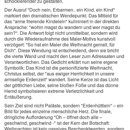
schockierender zu gestalten.
Der Ausruf "Doch nein, Erbarmen.. ein Kind, ein Kind"
markiert den dramatischen Wendepunkt. Das Mitleid für
das "arme frierende Kindelein" kulminiert in der direkten
Ansprache: "wohin magst du wandern und wer magst du
sein?". Die Antwort folgt nicht unmittelbar, sondern wird
durch die Wiederaufnahme des Maler-Motivs kunstvoll
verzögert: "So hat ein Maler die Weihnacht gemalt, für
Dich". Diese Wendung ist entscheidend, denn sie bricht
die vierte Wand und macht den Leser zum Adressaten und
Verantwortlichen. Das Gedicht erklärt nun seine eigene
Symbolik: Das Kind ist die personifizierte Weihnacht,
Christus selbst, der "aus ewiger Herrlichkeit in unsere
armselige Erdenzeit" wandert. Seine Kerze ist das Licht
der göttlichen Liebe, seine bloßen Füße und das dünne
Hemd symbolisieren extreme Verletzlichkeit und
Entäußerung.
Sein Ziel sind nicht Paläste, sondern "Erdenhüttlein" – ein
Bild für jedes einzelne menschliche Herz. Die finale,
dringliche Aufforderung "Oh – öffnet doch alle –
geschwind, geschwind -" ist der Kern der Botschaft:
Weihnachten ist kein passives Beschenktwerden, sondern