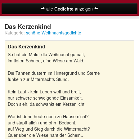
alle
Gedichte
anzeigen
Weihnachtsgedichte
Das Kerzenkind
Kategorie:
schöne Weihnachtsgedichte
Adventsgedichte
Das Kerzenkind
Besinnliche Weihnachtsgedichte
So hat ein Maler die Weihnacht gemalt,
Kurze Weihnachtsgedichte
im tiefen Schnee, eine Wiese am Wald.
Lustige Weihnachtsgedichte
Die Tannen düstern im Hintergrund und Sterne
funkeln zur Mitternachts Stund.
Schöne Weihnachtsgedichte
Kein Laut - kein Leben weit und breit,
nur schwere schweigende Einsamkeit.
Weihnachtsgedichte für Kinder
Suche
Doch sieh, da schwankt ein Kerzenlicht,
Adventskalender
Wer ist denn heute noch zu Hause nicht?
und stapft allein und ohn´ Bedacht,
auf Weg und Steg durch die Winternacht?
Quer über die Wiese naht der Schein..