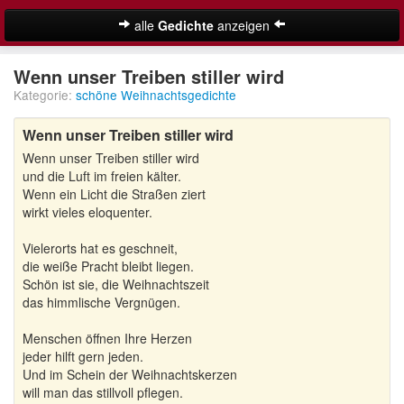
alle
Gedichte
anzeigen
Weihnachtsgedichte
Wenn unser Treiben stiller wird
Kategorie:
schöne Weihnachtsgedichte
Adventsgedichte
Wenn unser Treiben stiller wird
Besinnliche Weihnachtsgedichte
Wenn unser Treiben stiller wird
Kurze Weihnachtsgedichte
und die Luft im freien kälter.
Wenn ein Licht die Straßen ziert
Lustige Weihnachtsgedichte
wirkt vieles eloquenter.
Vielerorts hat es geschneit,
Schöne Weihnachtsgedichte
die weiße Pracht bleibt liegen.
Schön ist sie, die Weihnachtszeit
Weihnachtsgedichte für Kinder
Suche
das himmlische Vergnügen.
Adventskalender
Menschen öffnen Ihre Herzen
jeder hilft gern jeden.
Und im Schein der Weihnachtskerzen
will man das stillvoll pflegen.