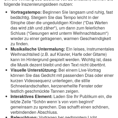
folgende Inszenierungsideen nutzen:
Vortragstempo:
Beginnen Sie langsam und ruhig, fast
bedächtig. Steigern Sie das Tempo leicht in der
Strophe über die ungeduldigen Kinder ("Das Warten
das wird zäh und zäher"), um dann zum feierlichen
Schluss ("Gesungen wird unterm Weihnachtsbaum")
wieder zu einer getragenen, warmen Geschwindigkeit
zu finden.
Musikalische Untermalung:
Ein leises, instrumentales
Weihnachtslied (z.B. auf Klavier, Harfe oder Gitarre)
kann im Hintergrund gespielt werden. Wichtig ist, dass
die Musik dezent bleibt und den Text nicht übertönt.
Visuelle Unterstützung:
Bei einem Live-Vortrag
können Sie das Gedicht mit passenden Dias oder einer
kurzen Videosequenz unterlegen, die stille
Schneelandschaften, kerzenerhellte Fenster oder
festlich geschmückte Tannen zeigen.
Interaktives Element:
Laden Sie Ihr Publikum ein, die
letzte Zeile "Schön wenn´s von vorn beginnt"
gemeinsam zu sprechen. Das schafft einen schönen,
verbindenden Abschluss.
Beleuchtung:
Vortragen bei gedimmtem Licht,