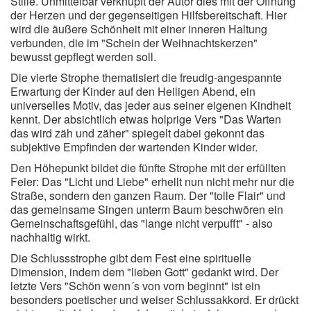
Stille. Unmittelbar verknüpft der Autor dies mit der Öffnung
der Herzen und der gegenseitigen Hilfsbereitschaft. Hier
wird die äußere Schönheit mit einer inneren Haltung
verbunden, die im "Schein der Weihnachtskerzen"
bewusst gepflegt werden soll.
Die vierte Strophe thematisiert die freudig-angespannte
Erwartung der Kinder auf den Heiligen Abend, ein
universelles Motiv, das jeder aus seiner eigenen Kindheit
kennt. Der absichtlich etwas holprige Vers "Das Warten
das wird zäh und zäher" spiegelt dabei gekonnt das
subjektive Empfinden der wartenden Kinder wider.
Den Höhepunkt bildet die fünfte Strophe mit der erfüllten
Feier: Das "Licht und Liebe" erhellt nun nicht mehr nur die
Straße, sondern den ganzen Raum. Der "tolle Flair" und
das gemeinsame Singen unterm Baum beschwören ein
Gemeinschaftsgefühl, das "lange nicht verpufft" - also
nachhaltig wirkt.
Die Schlussstrophe gibt dem Fest eine spirituelle
Dimension, indem dem "lieben Gott" gedankt wird. Der
letzte Vers "Schön wenn´s von vorn beginnt" ist ein
besonders poetischer und weiser Schlussakkord. Er drückt