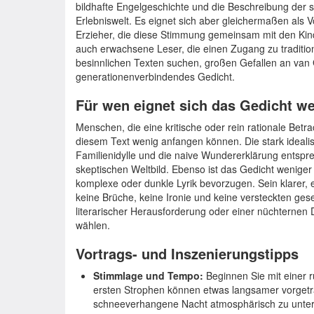
bildhafte Engelgeschichte und die Beschreibung der 
Erlebniswelt. Es eignet sich aber gleichermaßen als V
Erzieher, die diese Stimmung gemeinsam mit den Kind
auch erwachsene Leser, die einen Zugang zu traditione
besinnlichen Texten suchen, großen Gefallen an van 
generationenverbindendes Gedicht.
Für wen eignet sich das Gedicht w
Menschen, die eine kritische oder rein rationale Be
diesem Text wenig anfangen können. Die stark idealisi
Familienidylle und die naive Wundererklärung entspre
skeptischen Weltbild. Ebenso ist das Gedicht weniger 
komplexe oder dunkle Lyrik bevorzugen. Sein klarer, e
keine Brüche, keine Ironie und keine versteckten gese
literarischer Herausforderung oder einer nüchternen D
wählen.
Vortrags- und Inszenierungstipps
Stimmlage und Tempo:
Beginnen Sie mit einer 
ersten Strophen können etwas langsamer vorgetra
schneeverhangene Nacht atmosphärisch zu unterm