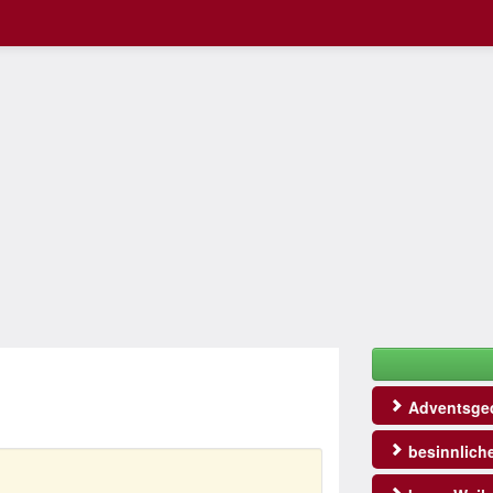
Adventsged
besinnlich