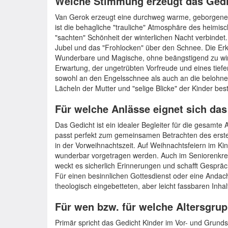
Welche Stimmung erzeugt das Ged
Van Gerok erzeugt eine durchweg warme, geborgene
ist die behagliche "trauliche" Atmosphäre des heimisch
"sachten" Schönheit der winterlichen Nacht verbindet.
Jubel und das "Frohlocken" über den Schnee. Die Erk
Wunderbare und Magische, ohne beängstigend zu wirk
Erwartung, der ungetrübten Vorfreude und eines tiefe
sowohl an den Engelsschnee als auch an die belohnend
Lächeln der Mutter und "selige Blicke" der Kinder b
Für welche Anlässe eignet sich da
Das Gedicht ist ein idealer Begleiter für die gesamte 
passt perfekt zum gemeinsamen Betrachten des erst
in der Vorweihnachtszeit. Auf Weihnachtsfeiern im Ki
wunderbar vorgetragen werden. Auch im Seniorenkrei
weckt es sicherlich Erinnerungen und schafft Gesprä
Für einen besinnlichen Gottesdienst oder eine Andacht
theologisch eingebetteten, aber leicht fassbaren Inh
Für wen bzw. für welche Altersgrup
Primär spricht das Gedicht Kinder im Vor- und Grundsc