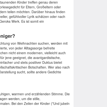
staunenden Kinder treffen genau deren
orlesegedicht für Eltern, Großeltern oder
ern teilen möchten. Darüber hinaus finden
ller, gefühlvoller Lyrik schätzen oder nach
Geroks Werk. Es ist somit ein
eniger?
trachtung von Weihnachten suchen, werden mit
erte, von jeder Alltagssorge befreite
chen nicht einem modernen, vielleicht auch
für jene geeignet, die avantgardistische,
infacher und stets positiver Duktus bietet
llschaftskritischen Botschaften. Wer also nach
arstellung sucht, sollte andere Gedichte
ruhigen, warmen und erzählenden Stimme. Die
gen werden, um die stille,
alen. Bei den Zeilen der Kinder ("Und jubeln