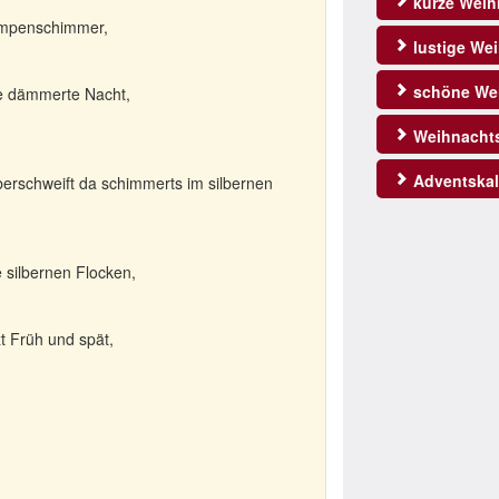
kurze Weih
Lampenschimmer,
lustige We
schöne Wei
e dämmerte Nacht,
Weihnachts
Adventskal
erschweift da schimmerts im silbernen
e silbernen Flocken,
t Früh und spät,