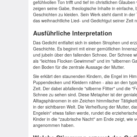
gefühlvollen Ton trifft und tief im christlichen Glaube
zeigen seine Gabe, theologische Inhalte in einfache, 
Geschichten zu kleiden. Sein Werk steht damit in der 
das weihnachtliche Lied- und Gedichtgut seiner Zeit n
Ausführliche Interpretation
Das Gedicht entfaltet sich in sieben Strophen und erzä
Geschichte. Es beginnt mit einer gemütlichen Innensz
und jubeln über den fallenden Schnee. Der Schnee wir
als "leichtes Flocken Gewimmel" und im "silbernen Gan
den Boden für die zentrale Aussage der Mutter.
Sie erklärt den staunenden Kindern, die Engel im Hi
Puppendecken und Kleidern nähen - also an den typ
Zeit. Der dabei abfallende "silberne Flitter" und die "
Schnee zu sehen sind. Diese Metapher ist der geniale
Alltagsphänomen in ein Zeichen himmlischer Tätigkeit
in der sichtbaren Welt. Die Verheißung der Mutter, d
Engelein" etwas fallen werde, rundet die erzieherische
Kinder in die "zaubrische Nacht" am Ende zeigt, wie 
angenommen haben.