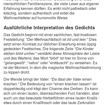
menschlichen Familienszene, die viele Leser aus eigener
Erfahrung kennen dürften. Es wirkt nicht pathetisch oder
kitschig, sondern authentisch und erdet die
Weihnachtsfeier auf humorvolle Weise.
Ausführliche Interpretation des Gedichts
Das Gedicht beginnt mit einer sachlichen, fast trostlosen
Feststellung:
"Der Weihnachtstisch ist öd und leer."
Dies
setzt einen Kontrast zur üblichen Erwartung eines üppig
gedeckten Festtisches. Die folgende Zeile
"Die Kinder
stehen blöd umher."
verstärkt diese Atmosphäre der Leere
und des Wartens; das Wort "blöd" ist hier im Sinne von
"gelangweilt", "ratlos" oder "enttäuscht" zu verstehen. Es
ist der Moment, in dem die magische Weihnachtsstimmung
zu kippen droht.
Die Wende bringt der Vater:
"Da lässt der Vater einen
krachen."
Die Bedeutung von "einen krachen lassen" ist
doppeldeutig und trägt den Charme des Derben. Es kann
sich um einen lauten, überraschenden Furz handeln, aber
auch um das bewusste Herbeiführen eines lauten Knalls -
etwa durch einen Knallfrosch oder das laute Zerknallen