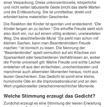
einer Verpackung. Diese unkonventionelle, körperliche
und nicht selten tabuisierte Geste bricht das steife Warten
und die Enttäuschung. Sie ist unmittelbar, direkt und
erfordert keine materiellen Geschenke.
Die Reaktion der Kinder ist spontan und ansteckend:
"Die
Kinder fangen an zu lachen."
Die erhoffte Freude stellt sich
also doch ein, nur auf einem völlig anderen, unerwarteten
Weg. Die abschließende Moral
"Da sieht man schon mit
kleinen Sachen, kann man Beamtenkindern Freude
machen."
ist ironisch zu lesen. Die Nennung der
"Beamtenkinder" spielt vermutlich auf ein Klischee von
Sparsamkeit oder bescheidenen Verhältnissen an, wobei
die Pointe universell gilt: Wahre Freude und echte Lacher
entstehen oft aus den einfachsten, unscheinbarsten und
manchmal auch albernsten Momenten heraus, nicht aus
teuren Geschenken. Das Gedicht ist somit eine kleine,
humorvolle Ode an die Improvisationskunst und an den
Wert ungekünstelter zwischenmenschlicher Momente.
Welche Stimmung erzeugt das Gedicht?
Zunächst erzeugt es eine Stimmung der leeren Erwartung