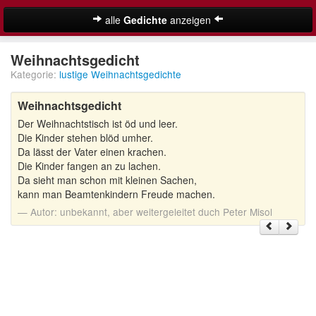
alle
Gedichte
anzeigen
Weihnachtsgedichte
Weihnachtsgedicht
Kategorie:
lustige Weihnachtsgedichte
Adventsgedichte
Weihnachtsgedicht
Besinnliche Weihnachtsgedichte
Der Weihnachtstisch ist öd und leer.
Kurze Weihnachtsgedichte
Die Kinder stehen blöd umher.
Da lässt der Vater einen krachen.
Lustige Weihnachtsgedichte
Die Kinder fangen an zu lachen.
Da sieht man schon mit kleinen Sachen,
kann man Beamtenkindern Freude machen.
Schöne Weihnachtsgedichte
Autor:
unbekannt, aber weitergeleitet duch Peter Misol
Weihnachtsgedichte für Kinder
Suche
Adventskalender