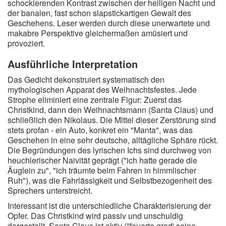
schockierenden Kontrast zwischen der heiligen Nacht und
der banalen, fast schon slapstickartigen Gewalt des
Geschehens. Leser werden durch diese unerwartete und
makabre Perspektive gleichermaßen amüsiert und
provoziert.
Ausführliche Interpretation
Das Gedicht dekonstruiert systematisch den
mythologischen Apparat des Weihnachtsfestes. Jede
Strophe eliminiert eine zentrale Figur: Zuerst das
Christkind, dann den Weihnachtsmann (Santa Claus) und
schließlich den Nikolaus. Die Mittel dieser Zerstörung sind
stets profan - ein Auto, konkret ein "Manta", was das
Geschehen in eine sehr deutsche, alltägliche Sphäre rückt.
Die Begründungen des lyrischen Ichs sind durchweg von
heuchlerischer Naivität geprägt ("ich hatte gerade die
Äuglein zu", "ich träumte beim Fahren in himmlischer
Ruh"), was die Fahrlässigkeit und Selbstbezogenheit des
Sprechers unterstreicht.
Interessant ist die unterschiedliche Charakterisierung der
Opfer. Das Christkind wird passiv und unschuldig
dargestellt, Santa Claus ist aktiv ("feuerte grad' seine