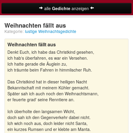
alle
Gedichte
anzeigen
Weihnachtsgedichte
Weihnachten fällt aus
Kategorie:
lustige Weihnachtsgedichte
Adventsgedichte
Weihnachten fällt aus
Besinnliche Weihnachtsgedichte
Denkt Euch, ich habe das Christkind gesehen,
Kurze Weihnachtsgedichte
ich hab's überfahren, es war ein Versehen.
Ich hatte gerade die Äuglein zu,
Lustige Weihnachtsgedichte
ich träumte beim Fahren in himmlischer Ruh.
Das Christkind hat in dieser heiligen Nacht
Schöne Weihnachtsgedichte
Bekanntschaft mit meinem Kühler gemacht.
Später sah ich auch noch den Weihnachtsmann,
Weihnachtsgedichte für Kinder
Suche
er feuerte grad' seine Renntiere an.
Adventskalender
Ich überholte den langsamen Wicht,
doch sah ich den Gegenverkehr dabei nicht.
Ich wich noch aus, doch leider nicht Santa,
ein kurzes Rumsen und er klebte am Manta.