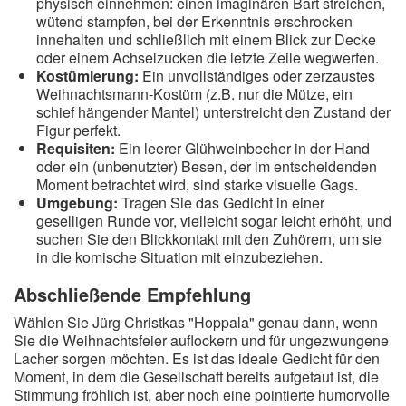
physisch einnehmen: einen imaginären Bart streichen,
wütend stampfen, bei der Erkenntnis erschrocken
innehalten und schließlich mit einem Blick zur Decke
oder einem Achselzucken die letzte Zeile wegwerfen.
Kostümierung:
Ein unvollständiges oder zerzaustes
Weihnachtsmann-Kostüm (z.B. nur die Mütze, ein
schief hängender Mantel) unterstreicht den Zustand der
Figur perfekt.
Requisiten:
Ein leerer Glühweinbecher in der Hand
oder ein (unbenutzter) Besen, der im entscheidenden
Moment betrachtet wird, sind starke visuelle Gags.
Umgebung:
Tragen Sie das Gedicht in einer
geselligen Runde vor, vielleicht sogar leicht erhöht, und
suchen Sie den Blickkontakt mit den Zuhörern, um sie
in die komische Situation mit einzubeziehen.
Abschließende Empfehlung
Wählen Sie Jürg Christkas "Hoppala" genau dann, wenn
Sie die Weihnachtsfeier auflockern und für ungezwungene
Lacher sorgen möchten. Es ist das ideale Gedicht für den
Moment, in dem die Gesellschaft bereits aufgetaut ist, die
Stimmung fröhlich ist, aber noch eine pointierte humorvolle