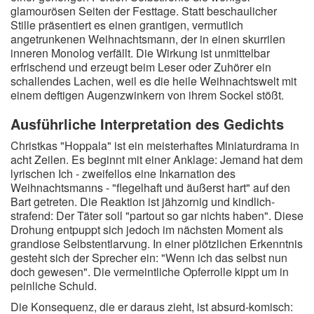
glamourösen Seiten der Festtage. Statt beschaulicher
Stille präsentiert es einen grantigen, vermutlich
angetrunkenen Weihnachtsmann, der in einen skurrilen
inneren Monolog verfällt. Die Wirkung ist unmittelbar
erfrischend und erzeugt beim Leser oder Zuhörer ein
schallendes Lachen, weil es die heile Weihnachtswelt mit
einem deftigen Augenzwinkern von ihrem Sockel stößt.
Ausführliche Interpretation des Gedichts
Christkas "Hoppala" ist ein meisterhaftes Miniaturdrama in
acht Zeilen. Es beginnt mit einer Anklage: Jemand hat dem
lyrischen Ich - zweifellos eine Inkarnation des
Weihnachtsmanns - "flegelhaft und äußerst hart" auf den
Bart getreten. Die Reaktion ist jähzornig und kindlich-
strafend: Der Täter soll "partout so gar nichts haben". Diese
Drohung entpuppt sich jedoch im nächsten Moment als
grandiose Selbstentlarvung. In einer plötzlichen Erkenntnis
gesteht sich der Sprecher ein: "Wenn ich das selbst nun
doch gewesen". Die vermeintliche Opferrolle kippt um in
peinliche Schuld.
Die Konsequenz, die er daraus zieht, ist absurd-komisch: