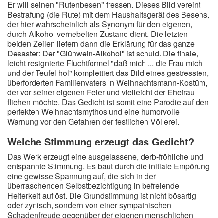
Er will seinen "Rutenbesen" fressen. Dieses Bild vereint
Bestrafung (die Rute) mit dem Haushaltsgerät des Besens,
der hier wahrscheinlich als Synonym für den eigenen,
durch Alkohol vernebelten Zustand dient. Die letzten
beiden Zeilen liefern dann die Erklärung für das ganze
Desaster: Der "Glühwein-Alkohol" ist schuld. Die finale,
leicht resignierte Fluchtformel "daß mich ... die Frau mich
und der Teufel hol" komplettiert das Bild eines gestressten,
überforderten Familienvaters in Weihnachtsmann-Kostüm,
der vor seiner eigenen Feier und vielleicht der Ehefrau
fliehen möchte. Das Gedicht ist somit eine Parodie auf den
perfekten Weihnachtsmythos und eine humorvolle
Warnung vor den Gefahren der festlichen Völlerei.
Welche Stimmung erzeugt das Gedicht?
Das Werk erzeugt eine ausgelassene, derb-fröhliche und
entspannte Stimmung. Es baut durch die initiale Empörung
eine gewisse Spannung auf, die sich in der
überraschenden Selbstbezichtigung in befreiende
Heiterkeit auflöst. Die Grundstimmung ist nicht bösartig
oder zynisch, sondern von einer sympathischen
Schadenfreude gegenüber der eigenen menschlichen