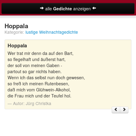
alle
Gedichte
anzeigen
Weihnachtsgedichte
Hoppala
Kategorie:
lustige Weihnachtsgedichte
Adventsgedichte
Hoppala
Besinnliche Weihnachtsgedichte
Wer trat mir denn da auf den Bart,
Kurze Weihnachtsgedichte
so flegelhaft und äußerst hart,
der soll von meinen Gaben -
Lustige Weihnachtsgedichte
partout so gar nichts haben.
Wenn ich das selbst nun doch gewesen,
so freß ich meinen Rutenbesen,
Schöne Weihnachtsgedichte
daß mich vom Glühwein-Alkohol,
die Frau mich und der Teufel hol.
Weihnachtsgedichte für Kinder
Suche
Autor:
Jürg Christka
Adventskalender