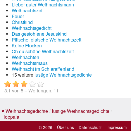
Lieber guter Weihnachtsmann
Weihnachtszeit
Feuer
Christkind
Weihnachtsgedicht
Das gestohlene Jesuskind
Plitsche, platsche Weihnachtszeit
Keine Flocken
Oh du schöne Weihnachtszeit
Weihnachten
Weihnachtsmaus
Weihnacht im Schlaraffenland
15 weitere
lustige Weihnachtsgedichte
3.1
von
5
– Wertungen:
11
♥ Weihnachtsgedichte
/
lustige Weihnachtsgedichte
/
Hoppala
© 2026 –
Über uns
–
Datenschutz
–
Impressum