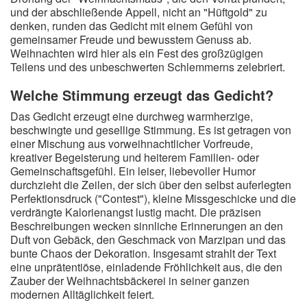
und der abschließende Appell, nicht an "Hüftgold" zu
denken, runden das Gedicht mit einem Gefühl von
gemeinsamer Freude und bewusstem Genuss ab.
Weihnachten wird hier als ein Fest des großzügigen
Teilens und des unbeschwerten Schlemmerns zelebriert.
Welche Stimmung erzeugt das Gedicht?
Das Gedicht erzeugt eine durchweg warmherzige,
beschwingte und gesellige Stimmung. Es ist getragen von
einer Mischung aus vorweihnachtlicher Vorfreude,
kreativer Begeisterung und heiterem Familien- oder
Gemeinschaftsgefühl. Ein leiser, liebevoller Humor
durchzieht die Zeilen, der sich über den selbst auferlegten
Perfektionsdruck ("Contest"), kleine Missgeschicke und die
verdrängte Kalorienangst lustig macht. Die präzisen
Beschreibungen wecken sinnliche Erinnerungen an den
Duft von Gebäck, den Geschmack von Marzipan und das
bunte Chaos der Dekoration. Insgesamt strahlt der Text
eine unprätentiöse, einladende Fröhlichkeit aus, die den
Zauber der Weihnachtsbäckerei in seiner ganzen
modernen Alltäglichkeit feiert.