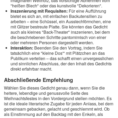
imaginären Wellholz, das vorsichtige Abnehmen vom
"heißen Blech" oder das kunstvolle "Dekorieren".
Inszenierung mit Requisiten:
Für eine Aufführung
bietet es sich an, mit einfachen Backutensilien zu
arbeiten – eine Schüssel, ein Ausstechförmchen, eine
mit Glitzer bestreute Platte. Sie könnten das Gedicht
auch als kleines "Back-Theater" inszenieren, bei dem
die beschriebenen Schritte pantomimisch von einer
oder mehreren Personen dargestellt werden.
Interaktion:
Beenden Sie den Vortrag, indem Sie
tatsächlich eine "kleine Dos'" mit Plätzchen an das
Publikum verteilen – das schafft einen unvergesslichen
und sinnlichen Abschluss, der den Inhalt des Gedichts
direkt erfahrbar macht.
Abschließende Empfehlung
Wählen Sie dieses Gedicht genau dann, wenn Sie die
heitere, lebendige und genussvolle Seite des
Weihnachtsfestes in den Vordergrund stellen möchten. Es
ist die ideale literarische Zugabe für jeden Anlass, bei dem
gemeinsam gebacken, gelacht und geschlemmt wird. Ob
als Einstimmung auf den Backtag mit den Enkeln, als