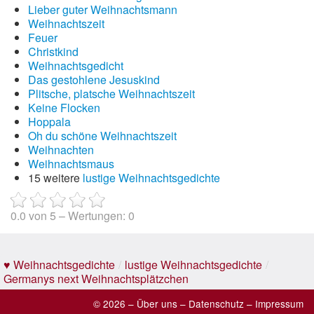
Lieber guter Weihnachtsmann
Weihnachtszeit
Feuer
Christkind
Weihnachtsgedicht
Das gestohlene Jesuskind
Plitsche, platsche Weihnachtszeit
Keine Flocken
Hoppala
Oh du schöne Weihnachtszeit
Weihnachten
Weihnachtsmaus
15 weitere
lustige Weihnachtsgedichte
0.0
von
5
– Wertungen:
0
♥ Weihnachtsgedichte
/
lustige Weihnachtsgedichte
/
Germanys next Weihnachtsplätzchen
© 2026 –
Über uns
–
Datenschutz
–
Impressum