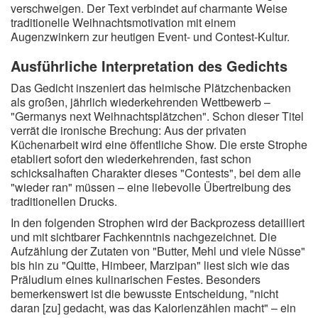
verschweigen. Der Text verbindet auf charmante Weise
traditionelle Weihnachtsmotivation mit einem
Augenzwinkern zur heutigen Event- und Contest-Kultur.
Ausführliche Interpretation des Gedichts
Das Gedicht inszeniert das heimische Plätzchenbacken
als großen, jährlich wiederkehrenden Wettbewerb –
"Germanys next Weihnachtsplätzchen". Schon dieser Titel
verrät die ironische Brechung: Aus der privaten
Küchenarbeit wird eine öffentliche Show. Die erste Strophe
etabliert sofort den wiederkehrenden, fast schon
schicksalhaften Charakter dieses "Contests", bei dem alle
"wieder ran" müssen – eine liebevolle Übertreibung des
traditionellen Drucks.
In den folgenden Strophen wird der Backprozess detailliert
und mit sichtbarer Fachkenntnis nachgezeichnet. Die
Aufzählung der Zutaten von "Butter, Mehl und viele Nüsse"
bis hin zu "Quitte, Himbeer, Marzipan" liest sich wie das
Präludium eines kulinarischen Festes. Besonders
bemerkenswert ist die bewusste Entscheidung, "nicht
daran [zu] gedacht, was das Kalorienzählen macht" – ein