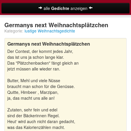
alle
Gedichte
anzeigen
Weihnachtsgedichte
Germanys next Weihnachtsplätzchen
Kategorie:
lustige Weihnachtsgedichte
Adventsgedichte
Germanys next Weihnachtsplätzchen
Besinnliche Weihnachtsgedichte
Der Contest, der kommt jedes Jahr,
Kurze Weihnachtsgedichte
das ist uns ja schon lange klar.
Das "Plätzchenbacken" fängt gleich an
Lustige Weihnachtsgedichte
jetzt müssen alle wieder ran.
Butter, Mehl und viele Nüsse
Schöne Weihnachtsgedichte
braucht man schon für die Genüsse.
Quitte, Himbeer , Marzipan,
Weihnachtsgedichte für Kinder
Suche
ja, das macht uns alle an!
Adventskalender
Zutaten, sehr fein und edel
sind der Bäckerinnen Regel.
Heut‘ wird auch nicht daran gedacht,
was das Kalorienzählen macht.