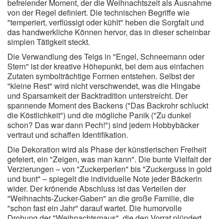
befreiender Moment, der die Weihnachtszeit als Ausnahme
von der Regel definiert. Die technischen Begriffe wie
"temperiert, verflüssigt oder kühlt" heben die Sorgfalt und
das handwerkliche Können hervor, das in dieser scheinbar
simplen Tätigkeit steckt.
Die Verwandlung des Teigs in "Engel, Schneemann oder
Stern" ist der kreative Höhepunkt, bei dem aus einfachen
Zutaten symbolträchtige Formen entstehen. Selbst der
"kleine Rest" wird nicht verschwendet, was die Hingabe
und Sparsamkeit der Backtradition unterstreicht. Der
spannende Moment des Backens ("Das Backrohr schluckt
die Köstlichkeit") und die mögliche Panik ("Zu dunkel
schon? Das war dann Pech!") sind jedem Hobbybäcker
vertraut und schaffen Identifikation.
Die Dekoration wird als Phase der künstlerischen Freiheit
gefeiert, ein "Zeigen, was man kann". Die bunte Vielfalt der
Verzierungen – von "Zuckerperlen" bis "Zuckerguss in gold
und bunt" – spiegelt die individuelle Note jeder Bäckerin
wider. Der krönende Abschluss ist das Verteilen der
"Weihnachts-Zucker-Gaben" an die große Familie, die
"schon fast ein Jahr" darauf wartet. Die humorvolle
Drohung der "Weihnachtsmaus", die den Vorrat plündert,